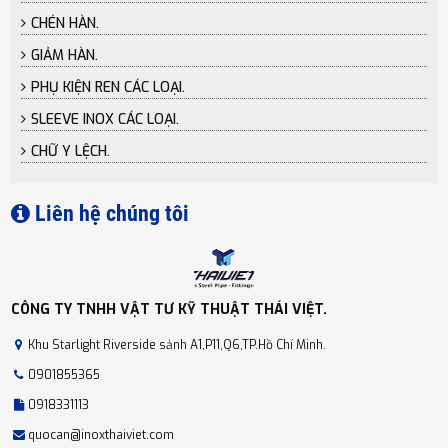
CHÉN HÀN.
GIẢM HÀN.
PHỤ KIỆN REN CÁC LOẠI.
SLEEVE INOX CÁC LOẠI.
CHỮ Y LỆCH.
Liên hệ chúng tôi
CÔNG TY TNHH VẬT TƯ KỸ THUẬT THÁI VIỆT.
Khu Starlight Riverside sảnh A1,P11,Q6,TP.Hồ Chí Minh.
0901855365
0918331113
quocan@inoxthaiviet.com