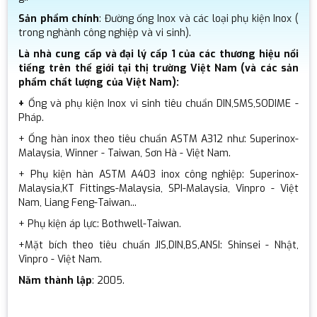
Sản phẩm chính
: Đường ống Inox và các loại phụ kiện Inox (
trong nghành công nghiệp và vi sinh).
Là nhà cung cấp và đại lý cấp 1 của các thương hiệu nổi
tiếng trên thế giới tại thị trường Việt Nam (và các sản
phẩm chất lượng của Việt Nam):
+
Ống và phụ kiện Inox vi sinh tiêu chuẩn DIN,SMS,SODIME -
Pháp.
+ Ống hàn inox theo tiêu chuẩn ASTM A312 như: Superinox-
Malaysia, Winner - Taiwan, Sơn Hà - Việt Nam.
+ Phụ kiện hàn ASTM A403 inox công nghiệp: Superinox-
Malaysia,KT Fittings-Malaysia, SPI-Malaysia, Vinpro - Việt
Nam, Liang Feng-Taiwan...
+ Phụ kiện áp lực: Bothwell-Taiwan.
+Mặt bích theo tiêu chuẩn JIS,DIN,BS,ANSI: Shinsei - Nhật,
Vinpro - Việt Nam.
Năm thành lập
: 2005.